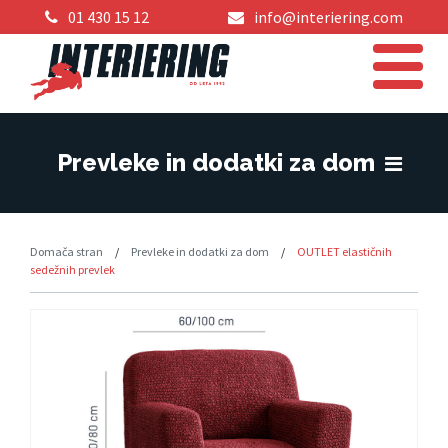
01 430 15 12
info@interiering.com
Prevleke in dodatki za dom
Domača stran
/
Prevleke in dodatki za dom
/
OUTLET elastičnih
sedežnih prevlek