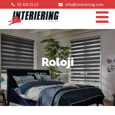
01 430 15 12
info@interiering.com
Roloji
Domača stran
/
Zavese po meri
/
Roloji