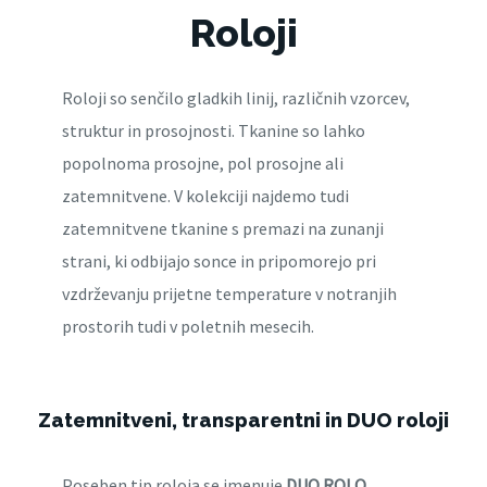
Roloji
Roloji so senčilo gladkih linij, različnih vzorcev,
struktur in prosojnosti. Tkanine so lahko
popolnoma prosojne, pol prosojne ali
zatemnitvene. V kolekciji najdemo tudi
zatemnitvene tkanine s premazi na zunanji
strani, ki odbijajo sonce in pripomorejo pri
vzdrževanju prijetne temperature v notranjih
prostorih tudi v poletnih mesecih.
Zatemnitveni, transparentni in DUO roloji
Poseben tip roloja se imenuje
DUO ROLO
,