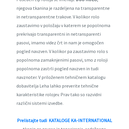
njegova tkanina je razdeljena na transparentne
in netransparentne trakove. V kolikor rolo
zaustavimo v položaju v katerem se popolnoma
prekrivajo transparentni in netransparenti
pasovi, imamo videz črt in nam je omogočen
pogled navzven. V kolikor pa zaustavimo rolo s
popolnoma zamaknjenimi pasovi, smo z roloji
popolnoma zastrli pogled navzven in tudi
navznoter. V priloženem tehničnem katalogu
dobavitelja Leha lahko preverite tehnične
karakteristike rolojev. Prav tako so razvidni
različni sistemi izvedbe.
Prelistajte tudi KATALOGE KA-INTERNATIONAL
tkanin za zavese in tapeciranje, sedežnega