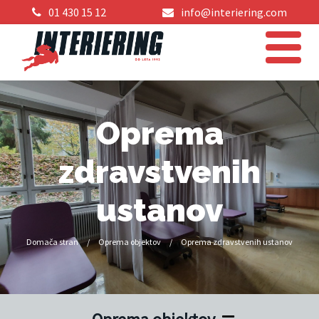
01 430 15 12
info@interiering.com
Oprema
zdravstvenih
ustanov
Domača stran
/
Oprema objektov
/
Oprema zdravstvenih ustanov