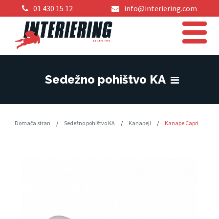
01 430 15 12
info@interiering.com
Sedežno pohištvo KA
Domača stran
/
Sedežno pohištvo KA
/
Kanapeji
/
Kanape Capri