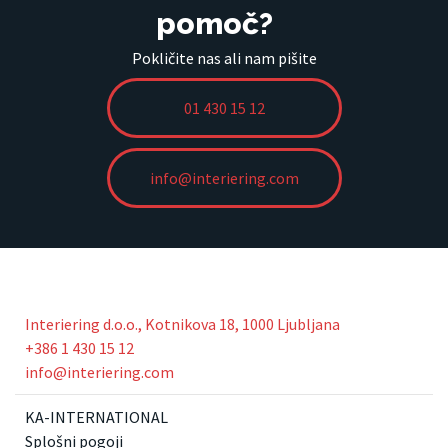
pomoč?
Pokličite nas ali nam pišite
01 430 15 12
info@interiering.com
Interiering d.o.o., Kotnikova 18, 1000 Ljubljana
+386 1 430 15 12
info@interiering.com
KA-INTERNATIONAL
Splošni pogoji