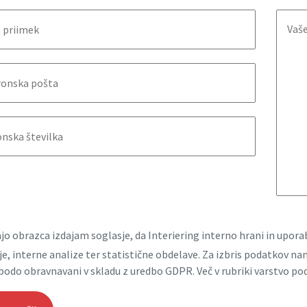
jo obrazca izdajam soglasje, da Interiering interno hrani in upo
e, interne analize ter statistične obdelave. Za izbris podatkov n
bodo obravnavani v skladu z uredbo GDPR. Več v rubriki varstvo po