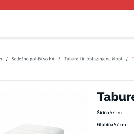
n
/
Sedežno pohištvo KA
/
Tabureji in oblazinjene klopi
/
T
Tabure
Širina
57 cm
Globina
57 cm