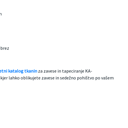
m
 brez
etni katalog tkanin
za zavese in tapeciranje KA-
er lahko oblikujete zavese in sedežno pohištvo po vašem