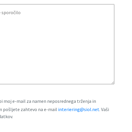
rabi moj e-mail za namen neposrednega trženja in
am pošljete zahtevo na e-mail
interiering@siol.net
. Vaši
datkov.