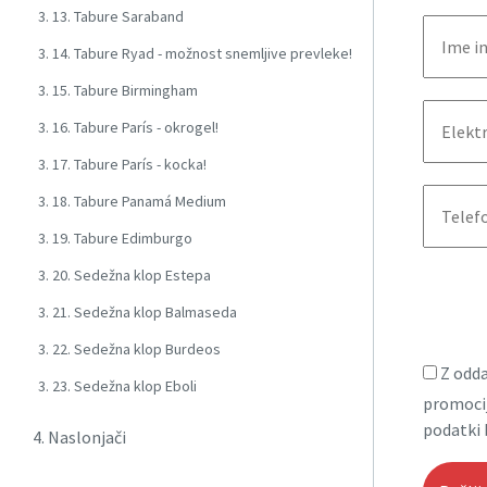
3. 13. Tabure Saraband
3. 14. Tabure Ryad - možnost snemljive prevleke!
3. 15. Tabure Birmingham
3. 16. Tabure París - okrogel!
3. 17. Tabure París - kocka!
3. 18. Tabure Panamá Medium
3. 19. Tabure Edimburgo
3. 20. Sedežna klop Estepa
3. 21. Sedežna klop Balmaseda
3. 22. Sedežna klop Burdeos
Z odda
3. 23. Sedežna klop Eboli
promocij
podatki 
4. Naslonjači