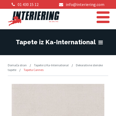
01 430 15 12
info@interiering.com
Tapete iz Ka-International
Domača stran
/
Tapete iz Ka-International
/
Dekorativne stenske
tapete
/
Tapeta Cannes