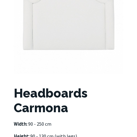
Headboards
Carmona
Width:
90 - 250 cm
Height:
90 - 130 cm (with legs)