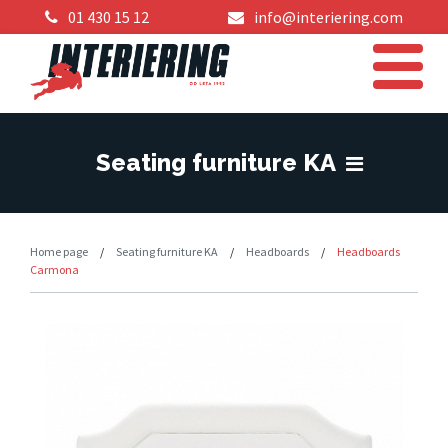
01 430 15 12
info@interiering.com
Seating furniture KA
Home page
/
Seating furniture KA
/
Headboards
/
Headboards
Carmona