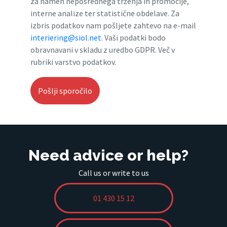
za namen neposrednega trženja in promocije,
interne analize ter statistične obdelave. Za
izbris podatkov nam pošljete zahtevo na e-mail
interiering@siol.net
. Vaši podatki bodo
obravnavani v skladu z uredbo GDPR. Več v
rubriki varstvo podatkov.
Need advice or help?
Call us or write to us
01 430 15 12