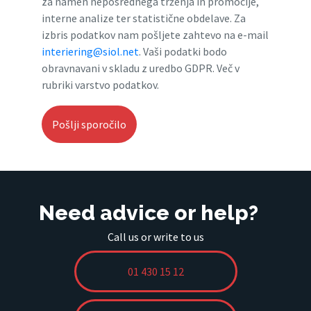
za namen neposrednega trženja in promocije,
interne analize ter statistične obdelave. Za
izbris podatkov nam pošljete zahtevo na e-mail
interiering@siol.net
. Vaši podatki bodo
obravnavani v skladu z uredbo GDPR. Več v
rubriki varstvo podatkov.
Need advice or help?
Call us or write to us
01 430 15 12