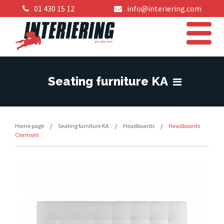
01 430 15 12
info@interiering.com
Seating furniture KA
Home page
/
Seating furniture KA
/
Headboards
/
Headboards
Clermont