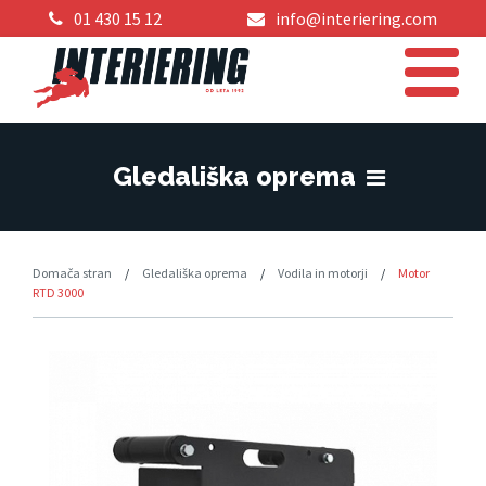
01 430 15 12
info@interiering.com
Gledališka oprema
Domača stran
/
Gledališka oprema
/
Vodila in motorji
/
Motor
RTD 3000