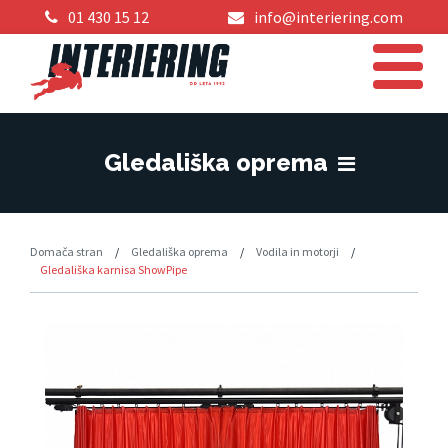
01 430 15 12
info@interiering.com
Gledališka oprema
Domača stran
/
Gledališka oprema
/
Vodila in motorji
/
Gledališka karnisa ShowPipe