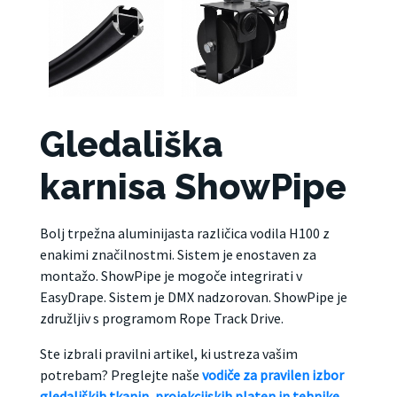
Gledališka
karnisa ShowPipe
Bolj trpežna aluminijasta različica vodila H100 z
enakimi značilnostmi. Sistem je enostaven za
montažo. ShowPipe je mogoče integrirati v
EasyDrape. Sistem je DMX nadzorovan. ShowPipe je
združljiv s programom Rope Track Drive.
Ste izbrali pravilni artikel, ki ustreza vašim
potrebam? Preglejte naše
vodiče za pravilen izbor
gledaliških tkanin, projekcijskih platen in tehnike.