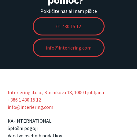
pomoč?
Pokličite nas ali nam pišite
01 430 15 12
info@interiering.com
Interiering d.o.o., Kotnikova 18, 1000 Ljubljana
+386 1 430 15 12
info@interiering.com
KA-INTERNATIONAL
Splošni pogoji
Varstvo osebnih podatkov