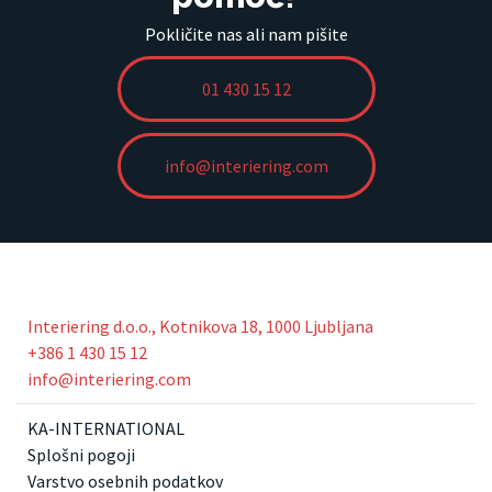
Pokličite nas ali nam pišite
01 430 15 12
info@interiering.com
Interiering d.o.o., Kotnikova 18, 1000 Ljubljana
+386 1 430 15 12
info@interiering.com
KA-INTERNATIONAL
Splošni pogoji
Varstvo osebnih podatkov