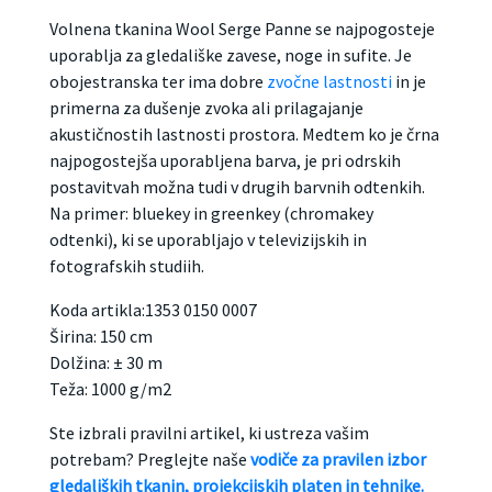
Volnena tkanina Wool Serge Panne se najpogosteje
uporablja za gledališke zavese, noge in sufite. Je
obojestranska ter ima dobre
zvočne lastnosti
in je
primerna za dušenje zvoka ali prilagajanje
akustičnostih lastnosti prostora. Medtem ko je črna
najpogostejša uporabljena barva, je pri odrskih
postavitvah možna tudi v drugih barvnih odtenkih.
Na primer: bluekey in greenkey (chromakey
odtenki), ki se uporabljajo v televizijskih in
fotografskih studiih.
Koda artikla:1353 0150 0007
Širina: 150 cm
Dolžina: ± 30 m
Teža: 1000 g/m2
Ste izbrali pravilni artikel, ki ustreza vašim
potrebam? Preglejte naše
vodiče za pravilen izbor
gledaliških tkanin, projekcijskih platen in tehnike.