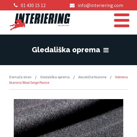
01 430 15 12
info@interiering.com
Gledališka oprema
Domača stran
/
Gledališka oprema
/
Akustične tkanine
/
Volnena
tkanina Wool Serge Panne