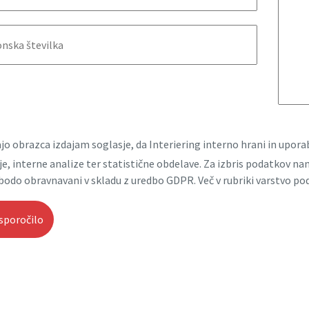
jo obrazca izdajam soglasje, da Interiering interno hrani in upo
e, interne analize ter statistične obdelave. Za izbris podatkov n
bodo obravnavani v skladu z uredbo GDPR. Več v rubriki varstvo po