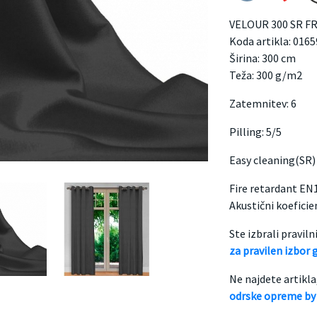
VELOUR 300 SR 
Koda artikla: 016
Širina: 300 cm
Teža: 300 g/m2
Zatemnitev: 6
Pilling: 5/5
Easy cleaning(SR)
Fire retardant EN
Akustični koeficie
Ste izbrali pravil
za pravilen izbor 
Ne najdete artikla
odrske opreme by