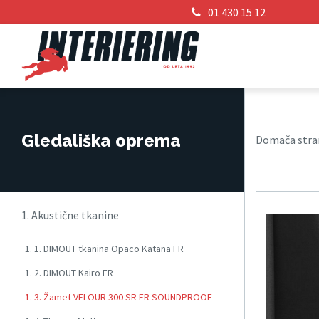
01 430 15 12
Gledališka oprema
Domača stra
1. Akustične tkanine
1. 1. DIMOUT tkanina Opaco Katana FR
1. 2. DIMOUT Kairo FR
1. 3. Žamet VELOUR 300 SR FR SOUNDPROOF