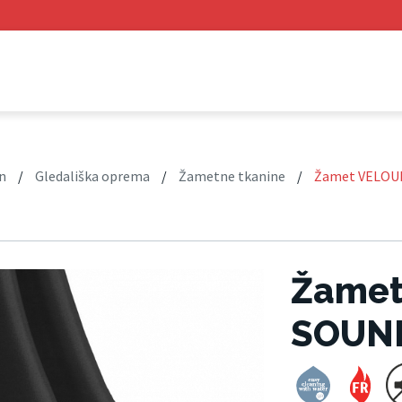
n
/
Gledališka oprema
/
Žametne tkanine
/
Žamet VELOU
Žamet
SOUN