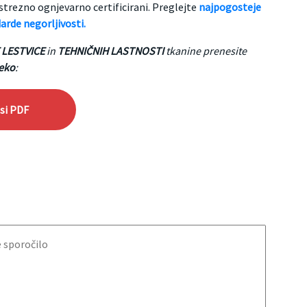
strezno ognjevarno certificirani. Preglejte
najpogosteje
arde negorljivosti.
 LESTVICE
in
TEHNIČNIH LASTNOSTI
tkanine prenesite
eko
:
 si PDF