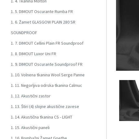
1. 4. Tkanina Molton
1. 5. DIMOUT Oscurante Rumba FR
1. 6. Žamet GLASGOW PLAIN 280 SR
SOUNDPROOF
1. 7. DIMOUT Cellini Plain FR Soundproof
1. 8. DIMOUT Luxor Uni FR
1. 9. DIMOUT Oscurante Soundproof FR
1. 10. Volnena tkanina Wool Serge Panne
1. 11. Negorljiva odrska tkanina Calmuc
1. 12. Akustični zastor
1. 13. Štiri (4) slojne akustične zavese
1. 14. Akustična tkanina CS - LIGHT
1. 15. Akustični paneli
1. 16. Bombažni Žamet Goethe