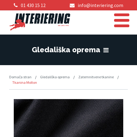
01 430 15 12
info@interiering.com
Gledališka oprema
Domača stran
/
Gledališka oprema
/
Zatemnitvene tkanine
/
Tkanina Molton